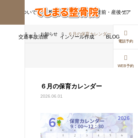
当院について
整体
巻き爪
産前・産後ケア
お知らせ
６月の保育カレンダー
交通事故治療
インソール作成
BLOG
電話予約
WEB予約
カテゴリー1
６月の保育カレンダー
テストブログ１
友だち追加
2026.06.01
2026.07.20
施術案内