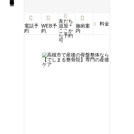
友だち
料金
電話予
WEB予
施術案
追加＊
約
約
内
ここか
ら予約
可