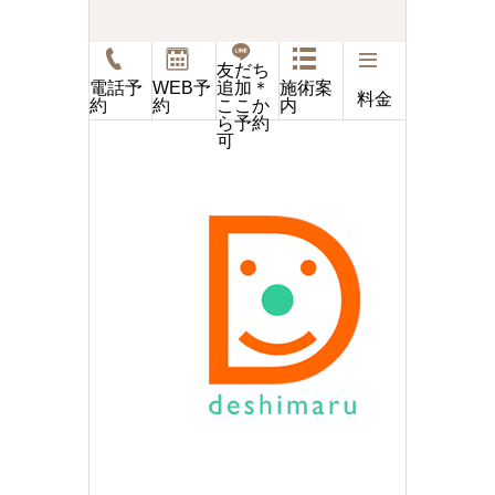
友だち
電話予
WEB予
施術案
追加＊
料金
約
約
内
ここか
ら予約
可