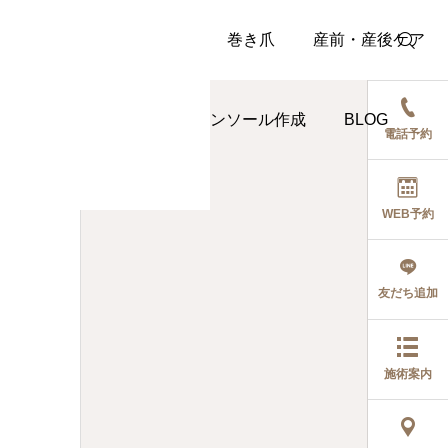
当院について
整体
巻き爪
産前・産後ケア
交通事故治療
インソール作成
BLOG
電話予約
WEB予約
カテゴリー1
テストブログ１
友だち追加
2026.07.20
施術案内