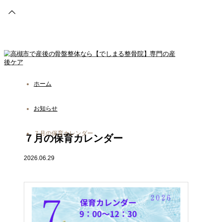
電話予約
WEB予約
ホーム
友だち追加
施術案内
お知らせ
アクセス
７月の保育カレンダー
７月の保育カレンダー
当院について
2026.06.29
整体
巻き爪
産前・産後ケア